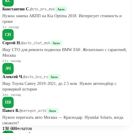
КС
Константин С.
@sto_pro_msk
Авто
Нужна замена АКПП на Kia Optima 2018. Интересует стоимость и
сроки
1с назад
СН
Сергей Н.
@auto_chat_msk
Авто
Ищу СТО для ремонта подвески BMW E60. Желательно с гарантией,
Москва
11с назад
АЧ
Алексей Ч.
@avto_buy_ru
Авто
Ищу Toyota Camry 2019–2021, до 2.5 млн. Нужен автоподбор с
проверкой истории
16с назад
ПВ
Павел В.
@peregon_avto
Авто
Нужно перегнать авто Москва — Краснодар. Hyundai Solaris, когда
сможете?
130 000+
чатов
27с назад