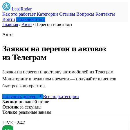
LeadRadar
Как это работает
Категории
Отзывы
Вопросы
Контакты
Войти
Подключиться
Главная
/
Авто
/
Перегон и автовоз
Авто
Заявки на перегон и автовоз
из Телеграм
Заявки на перегон и доставку автомобилей из Телеграм.
Мониторинг в реальном времени — получайте клиентов
быстрее конкурентов.
Получить доступ
Все подкатегории
Заявки
по вашей нише
Отклик
за секунды
Только
реальные заказы
Перегон и автовоз
LIVE · 2/47