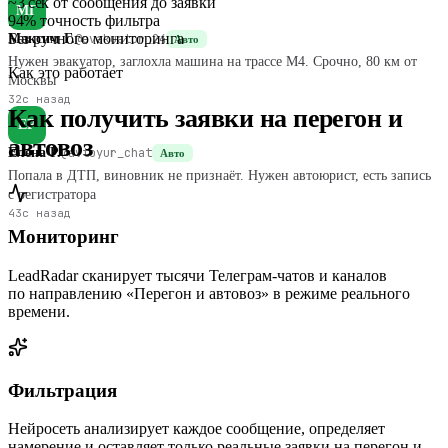
~3 сек
от сообщения до заявки
МГ
94%
точность фильтра
Без
ручного мониторинга
Максим Г.
@evakuator_24
Авто
Нужен эвакуатор, заглохла машина на трассе М4. Срочно, 80 км от
Как это работает
Москвы
32с назад
Как получить заявки на перегон и
ЕР
автовоз
Елена Р.
@avtoyur_chat
Авто
Попала в ДТП, виновник не признаёт. Нужен автоюрист, есть запись
с регистратора
43с назад
Мониторинг
LeadRadar сканирует тысячи Телеграм‑чатов и каналов
по направлению «Перегон и автовоз» в режиме реального
времени.
Фильтрация
Нейросеть анализирует каждое сообщение, определяет
намерение и оставляет только реальные заявки на перегон и