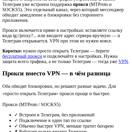
Телеграм уже встроена поддержка
прокси
(MTProto и
SOCKS5). Это отдельный канал, через который мессенджер
обходит замедление и блокировки без стороннего
приложения.
Прокси включается прямо в настройках: вставляете ссылку
вида
tg://proxy?...
или вводите адрес сервера вручную — и
Телеграм открывается. VPN при этом не нужен вовсе.
Коротко:
нужно просто открыть Телеграм — берите
бесплатный прокси
и подключайте в настройках. Нужна
защита всего трафика, а не только Телеграм — тогда уже
VPN
.
Прокси вместо VPN — в чём разница
Оба обходят блокировки, но решают разные задачи. Для
«просто открыть Телеграм» прокси проще и быстрее.
Прокси (MTProto / SOCKS5)
✓
Встроен в Телеграм, без приложений
✓
Подключение в один тап по ссылке
✓
Обычно быстрее VPN, меньше тратит батарею
✗
Работает только внутри Телеграм