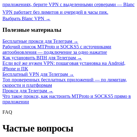
приложениях, берите VPN с выделенными серверами — Вlаnс
VРN работает без лимитов и очередей в часы пик.
Выбрать Вlаnс VРN →
Полезные материалы
Бесплатные прокси для Телеграм →
Рабочий список MTProto и SOCKS5 с источниками
автообновления — подключение за одно нажатие
Как установить ВПН для Телеграм →
Если всё же нужен VPN: пошаговая установка на Android,
iPhone и ПК
Бесплатный VPN для Телеграм →
Топ проверенных бесплатных приложений — по лимитам,
скорости и платформам
Прокси для Телеграм →
Что такое прокси, как настроить MTProto и SOCKS5 прямо в
приложении
FAQ
Частые вопросы