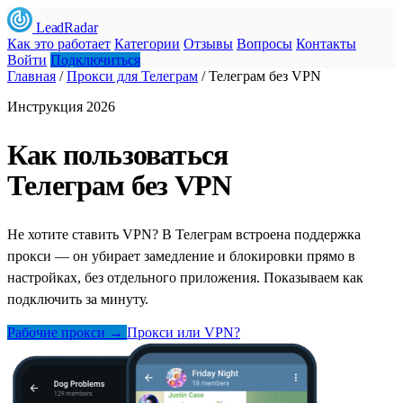
LeadRadar
Как это работает
Категории
Отзывы
Вопросы
Контакты
Войти
Подключиться
Главная
/
Прокси для Телеграм
/
Телеграм без VPN
Инструкция 2026
Как пользоваться
Телеграм без VPN
Не хотите ставить VPN? В Телеграм встроена поддержка
прокси — он убирает замедление и блокировки прямо в
настройках, без отдельного приложения. Показываем как
подключить за минуту.
Рабочие прокси →
Прокси или VPN?