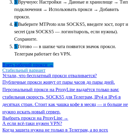
3
Вручную: Настройки → Данные и хранилище → Тип
подключения → Использовать прокси → Добавить
прокси.
4
Выберите MTProto или SOCKS5, введите хост, порт и
secret (для SOCKS5 — логин/пароль, если нужны).
Сохраните.
5
Готово — в шапке чата появится значок прокси.
Телеграм работает без VPN.
Взять рабочий прокси →
Стабильный вариант
Устали, что бесплатный прокси отваливается?
Публичные прокси живут от пары часов до пары дней.
Персональный прокси на PrохуLinе выдаётся только вам:
стабильная скорость, SOCKS5 для Телеграм, IPv4 и IPv6 в
десятках стран. Стоит как чашка кофе в месяц — и больше не
нужно искать новый сервер.
Выбрать прокси на PrохуLinе →
А если всё-таки нужен VPN?
Когда защита нужна не только в Телеграм, а во всех