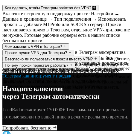
Как сделать, чтобы Телеграм работал без VPN?
Включите встроенную поддержку прокси: Настройки →
Данные и хранилище → Тип подключения → Использовать
прокси → добавьте MTProto или SOCKS5 сервер. Прокси
настраивается прямо в Телеграм, отдельное VPN-приложение
не нужно. Готовые рабочие серверы есть в нашем списке
бесплатных прокси.
Чем заменить VPN в Телеграм?
MTProto-прокси — это встроенная в Телеграм альтернатива
Прокси лучше VPN для Телеграм?
VPN. Он обходит замедление и блокировки, но работает
Если задача — просто открыть Телеграм и убрать замедление,
Безопасно ли пользоваться прокси вместо VPN?
только внутри Телеграм и не требует установки приложения.
прокси удобнее: он встроен, не нужно ставить приложение, и
Телеграм шифрует переписку на своём уровне, поэтому
Почему прокси перестал работать?
Достаточно нажать ссылку вида tg://proxy?... или ввести адрес
обычно быстрее VPN. VPN нужен, только когда требуется
оператор прокси не читает ваши сообщения — он видит
Бесплатные публичные прокси перегружаются и меняют
сервера в настройках.
защитить весь трафик устройства, а не один мессенджер.
только факт соединения. Для чувствительных данных за
Телеграм как инструмент продаж
адреса. Если сервер перестал открываться — возьмите свежий
пределами Телеграм лучше VPN, но для обычного
из списка с автообновлением или подключите персональный
использования мессенджера прокси достаточно.
Находите клиентов
прокси, который выдаётся только вам и не отваливается.
через Телеграм автоматически
LeadRadar сканирует 130 000+ Телеграм-чатов и присылает
готовые заявки по вашей нише в режиме реального времени.
Попробовать бесплатно