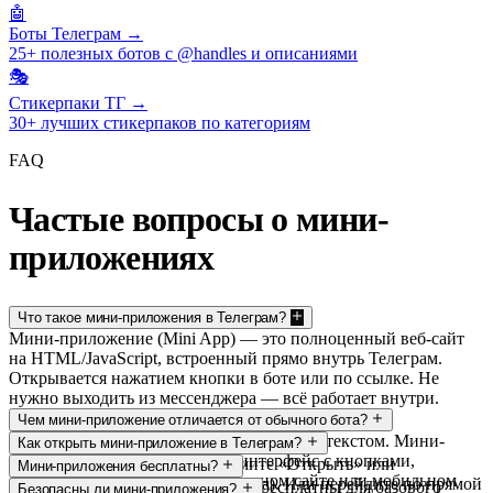
🤖
Боты Телеграм →
25+ полезных ботов с @handles и описаниями
🎭
Стикерпаки ТГ →
30+ лучших стикерпаков по категориям
FAQ
Частые вопросы о мини-
приложениях
Что такое мини-приложения в Телеграм?
Мини-приложение (Mini App) — это полноценный веб-сайт
на HTML/JavaScript, встроенный прямо внутрь Телеграм.
Открывается нажатием кнопки в боте или по ссылке. Не
нужно выходить из мессенджера — всё работает внутри.
Чем мини-приложение отличается от обычного бота?
Обычный бот — это диалог командами и текстом. Мини-
Как открыть мини-приложение в Телеграм?
приложение — полноценный интерфейс с кнопками,
Найдите бота в поиске → нажмите «Открыть» или
Мини-приложения бесплатны?
формами, анимацией, как в обычном сайте или мобильном
«Запустить» (кнопка внизу экрана). Или перейдите по прямой
Большинство мини-приложений бесплатны для базового
Безопасны ли мини-приложения?