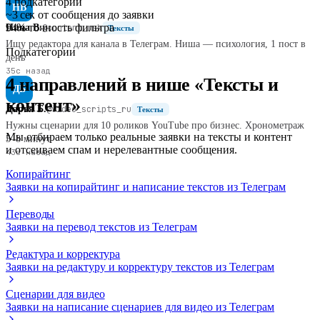
4
подкатегорий
НВ
~3 сек
от сообщения до заявки
94%
точность фильтра
Нина В.
@content_msk
Тексты
Ищу редактора для канала в Телеграм. Ниша — психология, 1 пост в
Подкатегории
день
35с назад
4 направлений в нише «Тексты и
ДБ
контент»
Дарья Б.
@video_scripts_ru
Тексты
Нужны сценарии для 10 роликов YouTube про бизнес. Хронометраж
Мы отбираем только реальные заявки на тексты и контент
5–8 минут
и отсеиваем спам и нерелевантные сообщения.
43с назад
Копирайтинг
Заявки на копирайтинг и написание текстов из Телеграм
Переводы
Заявки на перевод текстов из Телеграм
Редактура и корректура
Заявки на редактуру и корректуру текстов из Телеграм
Сценарии для видео
Заявки на написание сценариев для видео из Телеграм