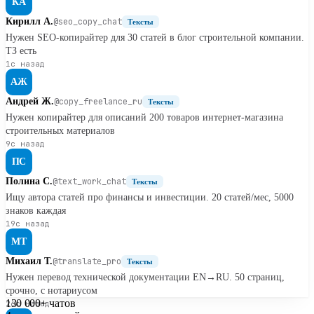
КА
Кирилл А.
@seo_copy_chat
Тексты
Нужен SEO-копирайтер для 30 статей в блог строительной компании.
ТЗ есть
1с назад
АЖ
Андрей Ж.
@copy_freelance_ru
Тексты
Нужен копирайтер для описаний 200 товаров интернет-магазина
строительных материалов
9с назад
ПС
Полина С.
@text_work_chat
Тексты
Ищу автора статей про финансы и инвестиции. 20 статей/мес, 5000
знаков каждая
19с назад
МТ
Михаил Т.
@translate_pro
Тексты
Нужен перевод технической документации EN→RU. 50 страниц,
срочно, с нотариусом
130 000+
чатов
26с назад