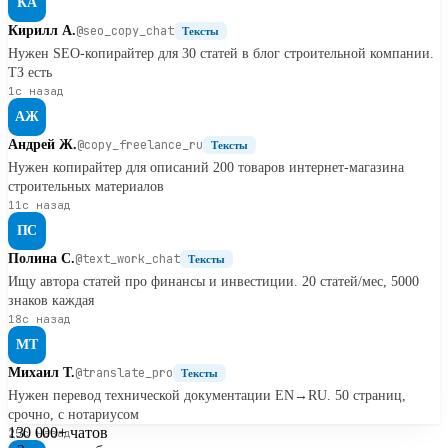
КА
Кирилл А.
@seo_copy_chat
Тексты
Нужен SEO-копирайтер для 30 статей в блог строительной компании.
ТЗ есть
1с назад
АЖ
Андрей Ж.
@copy_freelance_ru
Тексты
Нужен копирайтер для описаний 200 товаров интернет-магазина
строительных материалов
11с назад
ПС
Полина С.
@text_work_chat
Тексты
Ищу автора статей про финансы и инвестиции. 20 статей/мес, 5000
знаков каждая
18с назад
МТ
Михаил Т.
@translate_pro
Тексты
Нужен перевод технической документации EN→RU. 50 страниц,
срочно, с нотариусом
130 000+
чатов
25с назад