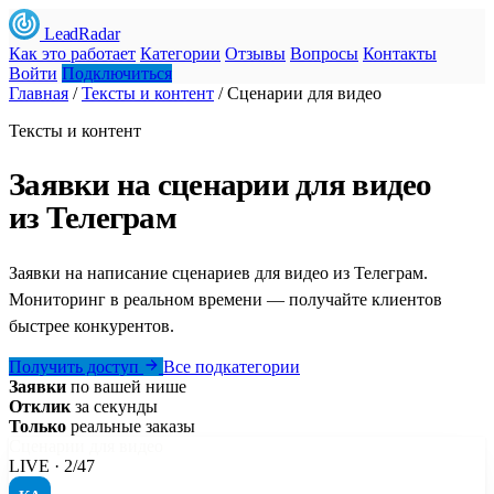
LeadRadar
Как это работает
Категории
Отзывы
Вопросы
Контакты
Войти
Подключиться
Главная
/
Тексты и контент
/
Сценарии для видео
Тексты и контент
Заявки на сценарии для видео
из Телеграм
Заявки на написание сценариев для видео из Телеграм.
Мониторинг в реальном времени — получайте клиентов
быстрее конкурентов.
Получить доступ
Все подкатегории
Заявки
по вашей нише
Отклик
за секунды
Только
реальные заказы
Сценарии для видео
LIVE · 2/47