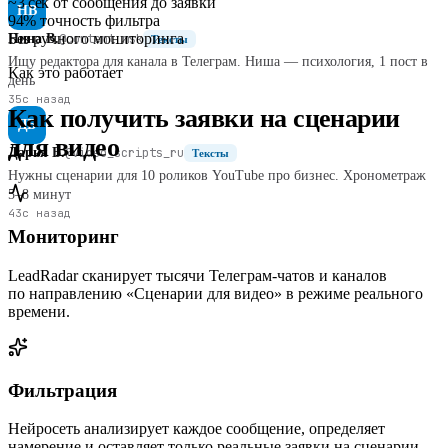
~3 сек
от сообщения до заявки
НВ
94%
точность фильтра
Без
ручного мониторинга
Нина В.
@content_msk
Тексты
Ищу редактора для канала в Телеграм. Ниша — психология, 1 пост в
Как это работает
день
35с назад
Как получить заявки на сценарии
ДБ
для видео
Дарья Б.
@video_scripts_ru
Тексты
Нужны сценарии для 10 роликов YouTube про бизнес. Хронометраж
5–8 минут
43с назад
Мониторинг
LeadRadar сканирует тысячи Телеграм‑чатов и каналов
по направлению «Сценарии для видео» в режиме реального
времени.
Фильтрация
Нейросеть анализирует каждое сообщение, определяет
намерение и оставляет только реальные заявки на сценарии