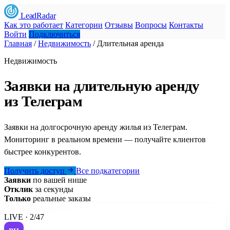
LeadRadar
Как это работает
Категории
Отзывы
Вопросы
Контакты
Войти
Подключиться
Главная
/
Недвижимость
/
Длительная аренда
Недвижимость
Заявки на длительную аренду
из Телеграм
Заявки на долгосрочную аренду жилья из Телеграм.
Мониторинг в реальном времени — получайте клиентов
быстрее конкурентов.
Получить доступ
Все подкатегории
Заявки
по вашей нише
Отклик
за секунды
Только
реальные заказы
Длительная аренда
LIVE · 2/47