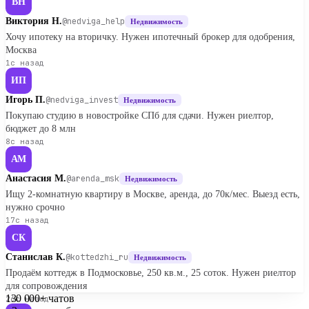
ВН
Виктория Н.
@nedviga_help
Недвижимость
Хочу ипотеку на вторичку. Нужен ипотечный брокер для одобрения,
Москва
1с назад
ИП
Игорь П.
@nedviga_invest
Недвижимость
Покупаю студию в новостройке СПб для сдачи. Нужен риелтор,
бюджет до 8 млн
8с назад
АМ
Анастасия М.
@arenda_msk
Недвижимость
Ищу 2-комнатную квартиру в Москве, аренда, до 70к/мес. Выезд есть,
нужно срочно
17с назад
СК
Станислав К.
@kottedzhi_ru
Недвижимость
Продаём коттедж в Подмосковье, 250 кв.м., 25 соток. Нужен риелтор
для сопровождения
130 000+
чатов
26с назад