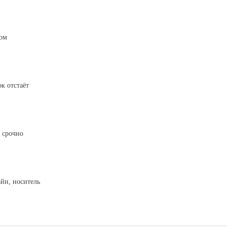
ром
к отстаёт
 срочно
йн, носитель