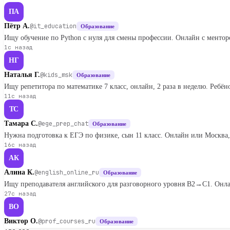
ПА
Пётр А.
@it_education
Образование
Ищу обучение по Python с нуля для смены профессии. Онлайн с менто
1с назад
НГ
Наталья Г.
@kids_msk
Образование
Ищу репетитора по математике 7 класс, онлайн, 2 раза в неделю. Ребёно
11с назад
ТС
Тамара С.
@ege_prep_chat
Образование
Нужна подготовка к ЕГЭ по физике, сын 11 класс. Онлайн или Москва,
16с назад
АК
Алина К.
@english_online_ru
Образование
Ищу преподавателя английского для разговорного уровня B2→C1. Онла
27с назад
ВО
Виктор О.
@prof_courses_ru
Образование