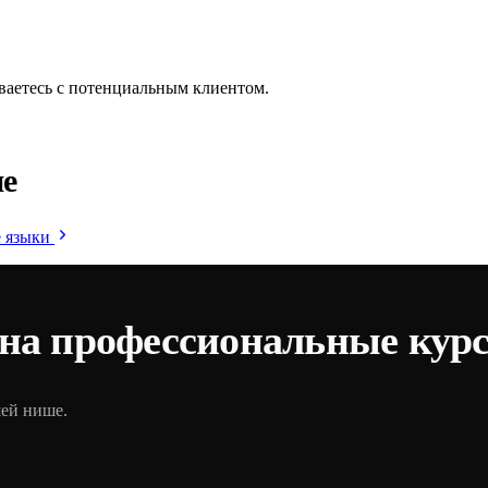
ваетесь с потенциальным клиентом.
ие
 языки
 на профессиональные кур
шей нише.