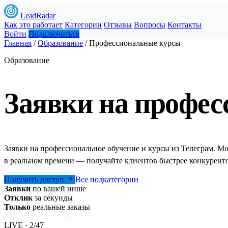
LeadRadar
Как это работает
Категории
Отзывы
Вопросы
Контакты
Войти
Подключиться
Главная
/
Образование
/
Профессиональные курсы
Образование
Заявки на профес
Заявки на профессиональное обучение и курсы из Телеграм. М
в реальном времени — получайте клиентов быстрее конкуренто
Получить доступ
Все подкатегории
Заявки
по вашей нише
Отклик
за секунды
Только
реальные заказы
Профессиональные курсы
LIVE · 2/47