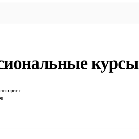
сиональные курсы
ониторинг
в.