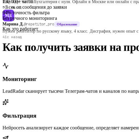
130 000+
чатов
Ищу курс по 1С:Бухгалтерия с нуля. Офлайн в Москве или онлайн с пр
~3 сек
от сообщения до заявки
33с назад
94%
точность фильтра
МД
Без
ручного мониторинга
Марина Д.
@repetitor_pro
Образование
Как это работает
Нужен репетитор по русскому языку, 4 класс. Дисграфия, нужен опыт с
41с назад
Как получить заявки на п
Мониторинг
LeadRadar сканирует тысячи Телеграм‑чатов и каналов по на
Фильтрация
Нейросеть анализирует каждое сообщение, определяет намерени