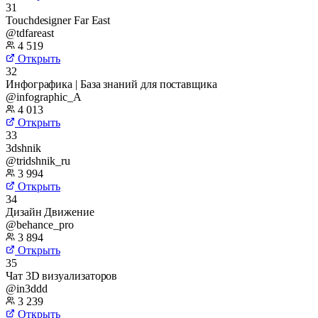
31
Touchdesigner Far East
@tdfareast
4 519
Открыть
32
Инфографика | База знаний для поставщика
@infographic_A
4 013
Открыть
33
3dshnik
@tridshnik_ru
3 994
Открыть
34
Дизайн Движение
@behance_pro
3 894
Открыть
35
Чат 3D визуализаторов
@in3ddd
3 239
Открыть