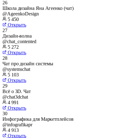
26
Школа дизайна Яна Агеенко (чат)
@AgeenkoDesign
5 450
Открыть
27
Дизайн-волна
@chat_contented
5 272
Открыть
28
Чат про дизайн системы
@systemschat
5 103
Открыть
29
Всё о 3D. Чат
@chat3dchat
4 991
Открыть
30
Инфографика для Маркетплейсов
@infografikapr
4 913
Открыть