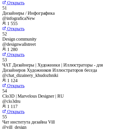
Открыть
51
Дизайнеры / Инфографика
@infograficaNew
1 555
Открыть
52
Design community
@designwallstreet
1 280
Открыть
53
ЧАТ Дизайнеры | Художники | Иллюстраторы - для
Дизайнеров Художников Иллюстраторов беседа
@chat_dizainery_khudozhniki
1 124
Открыть
54
Clo3D | Marvelous Designer | RU
@clo3dru
1 117
Открыть
55
Чат института дизайна Vill
@vill_design