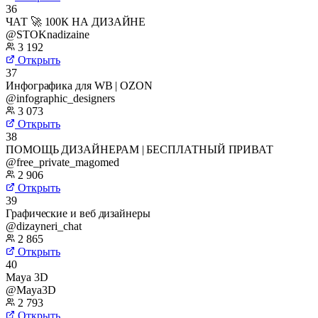
36
ЧАТ 🚀 100К НА ДИЗАЙНЕ
@STOKnadizaine
3 192
Открыть
37
Инфографика для WB | OZON
@infographic_designers
3 073
Открыть
38
ПОМОЩЬ ДИЗАЙНЕРАМ | БЕСПЛАТНЫЙ ПРИВАТ
@free_private_magomed
2 906
Открыть
39
Графические и веб дизайнеры
@dizayneri_chat
2 865
Открыть
40
Maya 3D
@Maya3D
2 793
Открыть