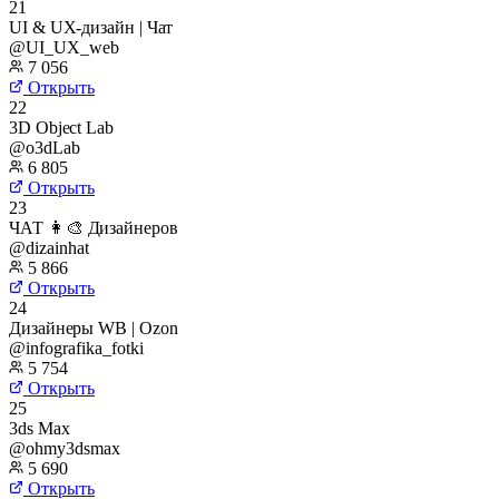
21
UI & UX-дизайн | Чат
@UI_UX_web
7 056
Открыть
22
3D Object Lab
@o3dLab
6 805
Открыть
23
ЧАТ 👩‍🎨 Дизайнеров
@dizainhat
5 866
Открыть
24
Дизайнеры WB | Ozon
@infografika_fotki
5 754
Открыть
25
3ds Max
@ohmy3dsmax
5 690
Открыть