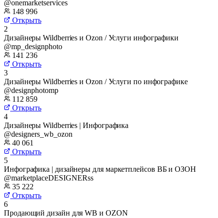
@onemarketservices
148 996
Открыть
2
Дизайнеры Wildberries и Ozon / Услуги инфографики
@mp_designphoto
141 236
Открыть
3
Дизайнеры Wildberries и Ozon / Услуги по инфографике
@designphotomp
112 859
Открыть
4
Дизайнеры Wildberries | Инфографика
@designers_wb_ozon
40 061
Открыть
5
Инфографика | дизайнеры для маркетплейсов ВБ и ОЗОН
@marketplaceDESIGNERss
35 222
Открыть
6
Продающий дизайн для WB и OZON