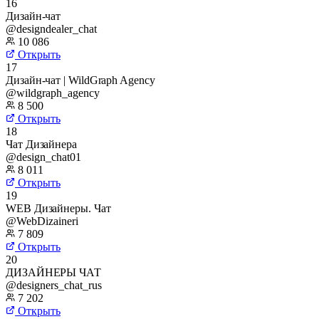
16
Дизайн-чат
@designdealer_chat
10 086
Открыть
17
Дизайн-чат | WildGraph Agency
@wildgraph_agency
8 500
Открыть
18
Чат Дизайнера
@design_chat01
8 011
Открыть
19
WEB Дизайнеры. Чат
@WebDizaineri
7 809
Открыть
20
ДИЗАЙНЕРЫ ЧАТ
@designers_chat_rus
7 202
Открыть