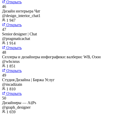
Открыть
46
Дизайн интерьера Чат
@design_interior_chat1
1 947
Открыть
47
Senior designer | Chat
@pragmaticachat
1 914
Открыть
48
Селлеры и дизайнеры инфографики: валберис WB, Озон
@wbcnrus
1 851
Открыть
49
Студия Дизайна | Биржа Услуг
@mcadizain
1 810
Открыть
50
Дизайнеры — Ai|Ps
@graph_designer
1 659