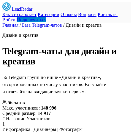
LeadRadar
Как это работает
Категории
Отзывы
Вопросы
Контакты
Войти
Подключиться
Главная
/
База Telegram-чатов
/
Дизайн и креатив
Дизайн и креатив
Telegram-чаты для дизайн и
креатив
56 Telegram-групп по нише «Дизайн и креатив»,
отсортированных по числу участников. Вступайте
и отвечайте на входящие заявки первым.
56
чатов
Макс. участников:
148 996
Средний размер:
14 917
#
Название
Участников
1
Инфографика | Дизайнеры | Фотографы