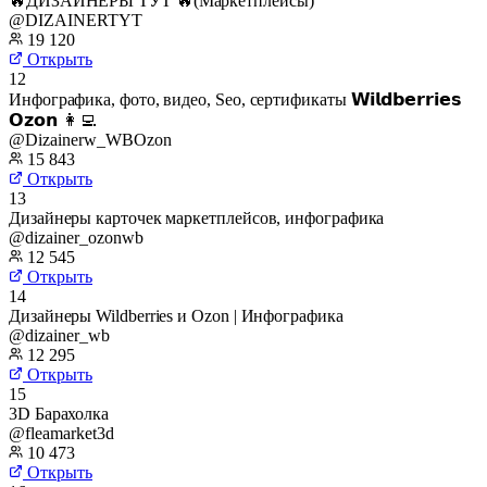
🔥ДИЗАЙНЕРЫ ТУТ 🔥(Маркетплейсы)
@DIZAINERTYT
19 120
Открыть
12
Инфографика, фото, видео, Seo, сертификаты 𝗪𝗶𝗹𝗱𝗯𝗲𝗿𝗿𝗶𝗲𝘀
𝗢𝘇𝗼𝗻 👩‍💻
@Dizainerw_WBOzon
15 843
Открыть
13
Дизайнеры карточек маркетплейсов, инфографика
@dizainer_ozonwb
12 545
Открыть
14
Дизайнеры Wildberries и Ozon | Инфографика
@dizainer_wb
12 295
Открыть
15
3D Барахолка
@fleamarket3d
10 473
Открыть