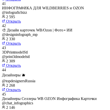
41
ИНФОГРАФИКА ДЛЯ WILDBERRIES и OZON
@infograficbizz
2 595
Открыть
42
🎨 Дизайн карточек WB/Ozon | Фото • ИИ
@designinfograph_mp
2 330
Открыть
43
3DPrintmodelStl
@print3dmodelstl
2 309
Открыть
44
Дизайнеры 🫐
@topdesignersRussia
2 268
Открыть
45
Дизайнеры Селлеры WB OZON Инфографика Карточки
@chat_infographics
2 146