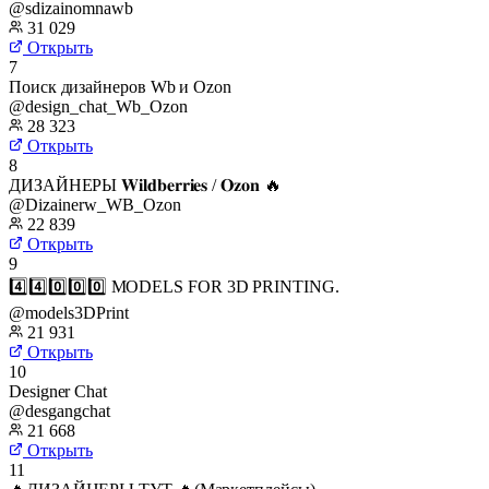
@sdizainomnawb
31 029
Открыть
7
Поиск дизайнеров Wb и Ozon
@design_chat_Wb_Ozon
28 323
Открыть
8
ДИЗАЙНЕРЫ 𝐖𝐢𝐥𝐝𝐛𝐞𝐫𝐫𝐢𝐞𝐬 / 𝐎𝐳𝐨𝐧 🔥
@Dizainerw_WB_Ozon
22 839
Открыть
9
4️⃣4️⃣0️⃣0️⃣0️⃣ MODELS FOR 3D PRINTING.
@models3DPrint
21 931
Открыть
10
Designer Chat
@desgangchat
21 668
Открыть
11